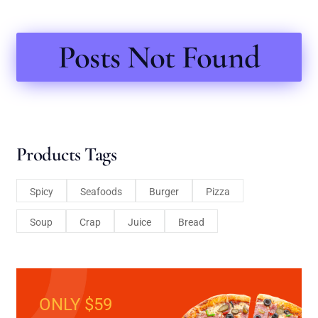
Posts Not Found
Products Tags
Spicy
Seafoods
Burger
Pizza
Soup
Crap
Juice
Bread
ONLY $59