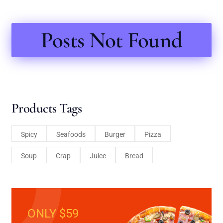
Posts Not Found
Products Tags
Spicy
Seafoods
Burger
Pizza
Soup
Crap
Juice
Bread
ONLY $59