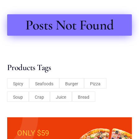
Posts Not Found
Products Tags
Spicy
Seafoods
Burger
Pizza
Soup
Crap
Juice
Bread
ONLY $59