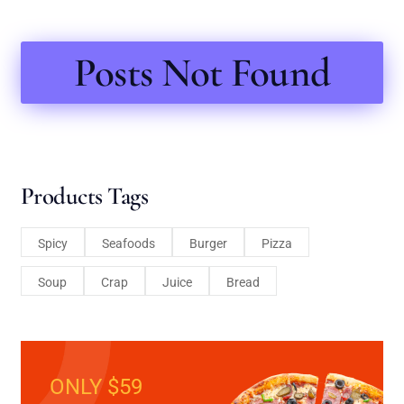
Posts Not Found
Products Tags
Spicy
Seafoods
Burger
Pizza
Soup
Crap
Juice
Bread
ONLY $59