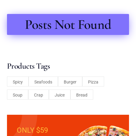
Posts Not Found
Products Tags
Spicy
Seafoods
Burger
Pizza
Soup
Crap
Juice
Bread
ONLY $59