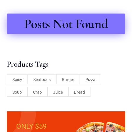
Posts Not Found
Products Tags
Spicy
Seafoods
Burger
Pizza
Soup
Crap
Juice
Bread
ONLY $59