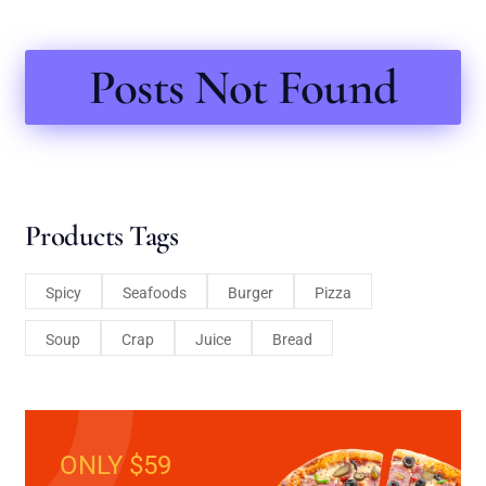
Posts Not Found
Products Tags
Spicy
Seafoods
Burger
Pizza
Soup
Crap
Juice
Bread
ONLY $59