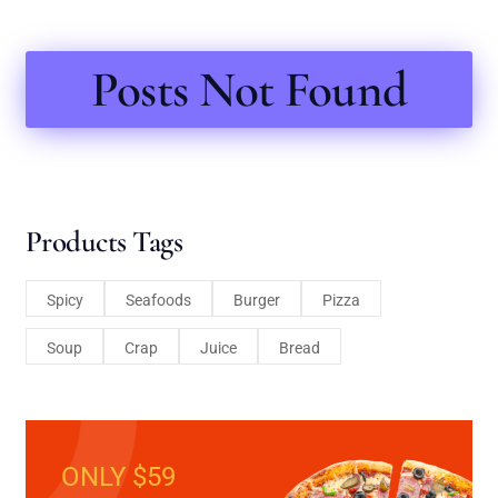
Posts Not Found
Products Tags
Spicy
Seafoods
Burger
Pizza
Soup
Crap
Juice
Bread
ONLY $59