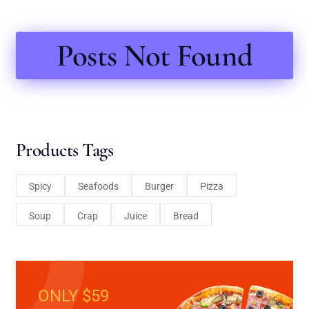
Posts Not Found
Products Tags
Spicy
Seafoods
Burger
Pizza
Soup
Crap
Juice
Bread
ONLY $59