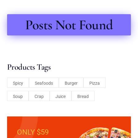
Posts Not Found
Products Tags
Spicy
Seafoods
Burger
Pizza
Soup
Crap
Juice
Bread
ONLY $59