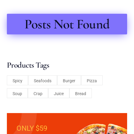
Posts Not Found
Products Tags
Spicy
Seafoods
Burger
Pizza
Soup
Crap
Juice
Bread
ONLY $59