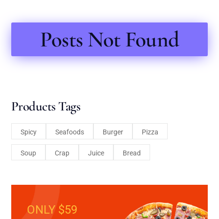
Posts Not Found
Products Tags
Spicy
Seafoods
Burger
Pizza
Soup
Crap
Juice
Bread
ONLY $59