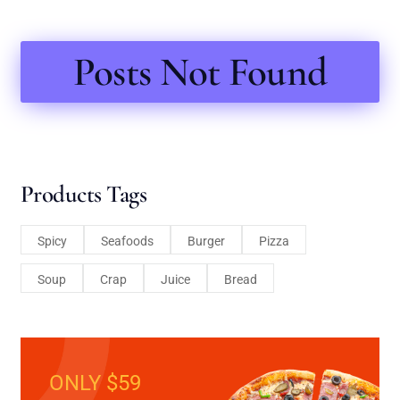
Posts Not Found
Products Tags
Spicy
Seafoods
Burger
Pizza
Soup
Crap
Juice
Bread
ONLY $59