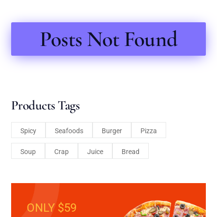
Posts Not Found
Products Tags
Spicy
Seafoods
Burger
Pizza
Soup
Crap
Juice
Bread
ONLY $59