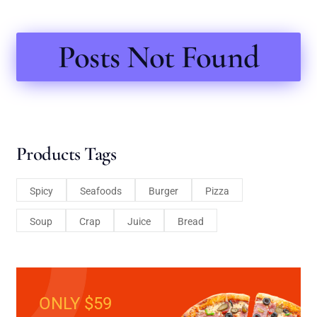
Posts Not Found
Products Tags
Spicy
Seafoods
Burger
Pizza
Soup
Crap
Juice
Bread
ONLY $59