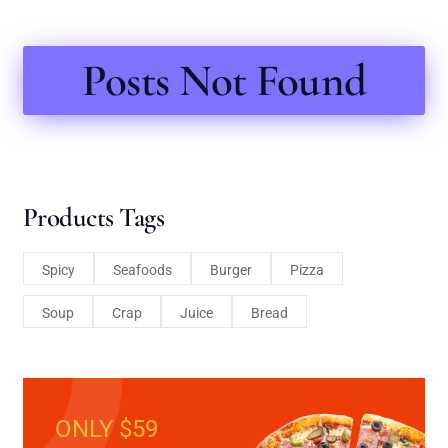
Posts Not Found
Products Tags
Spicy
Seafoods
Burger
Pizza
Soup
Crap
Juice
Bread
ONLY $59