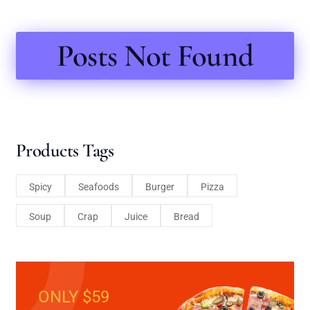
Posts Not Found
Products Tags
Spicy
Seafoods
Burger
Pizza
Soup
Crap
Juice
Bread
ONLY $59