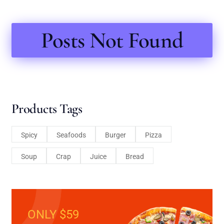
Posts Not Found
Products Tags
Spicy
Seafoods
Burger
Pizza
Soup
Crap
Juice
Bread
ONLY $59