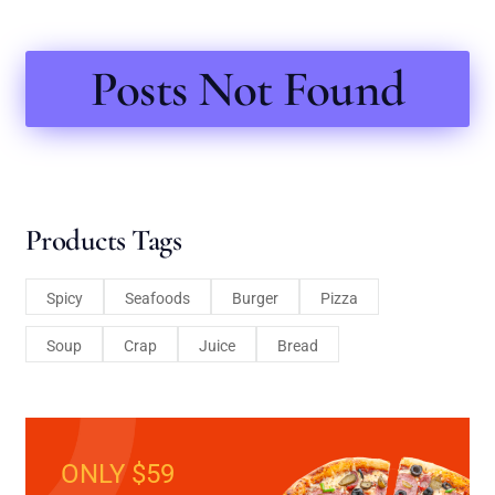
Posts Not Found
Products Tags
Spicy
Seafoods
Burger
Pizza
Soup
Crap
Juice
Bread
ONLY $59