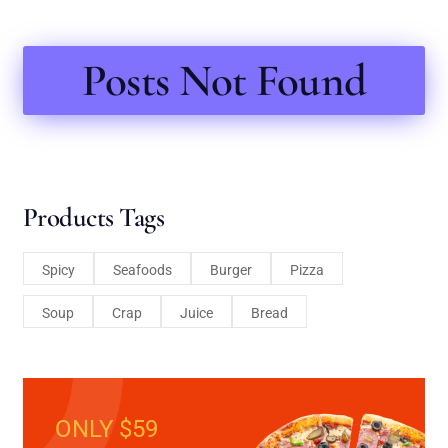
Posts Not Found
Products Tags
Spicy
Seafoods
Burger
Pizza
Soup
Crap
Juice
Bread
ONLY $59