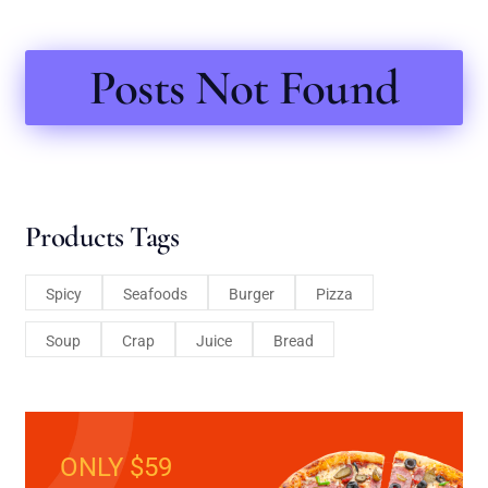
Posts Not Found
Products Tags
Spicy
Seafoods
Burger
Pizza
Soup
Crap
Juice
Bread
ONLY $59