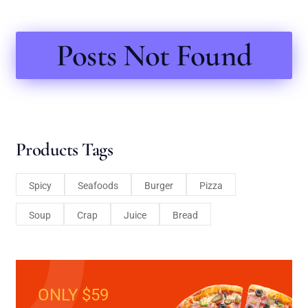
Posts Not Found
Products Tags
Spicy
Seafoods
Burger
Pizza
Soup
Crap
Juice
Bread
ONLY $59