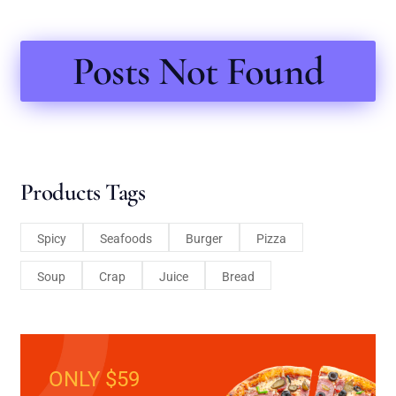
Posts Not Found
Products Tags
Spicy
Seafoods
Burger
Pizza
Soup
Crap
Juice
Bread
ONLY $59