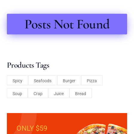
Posts Not Found
Products Tags
Spicy
Seafoods
Burger
Pizza
Soup
Crap
Juice
Bread
ONLY $59