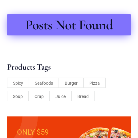
Posts Not Found
Products Tags
Spicy
Seafoods
Burger
Pizza
Soup
Crap
Juice
Bread
ONLY $59