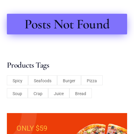
Posts Not Found
Products Tags
Spicy
Seafoods
Burger
Pizza
Soup
Crap
Juice
Bread
ONLY $59