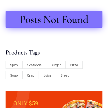
Posts Not Found
Products Tags
Spicy
Seafoods
Burger
Pizza
Soup
Crap
Juice
Bread
ONLY $59