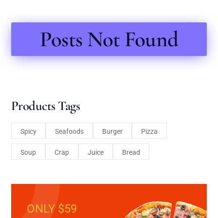
Posts Not Found
Products Tags
Spicy
Seafoods
Burger
Pizza
Soup
Crap
Juice
Bread
ONLY $59