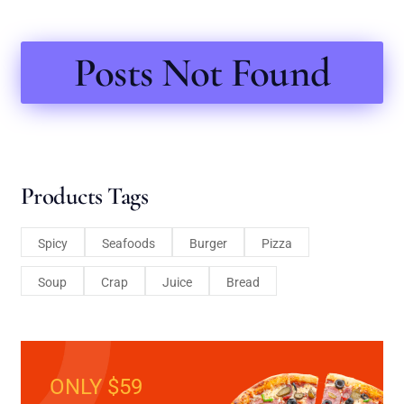
Posts Not Found
Products Tags
Spicy
Seafoods
Burger
Pizza
Soup
Crap
Juice
Bread
ONLY $59