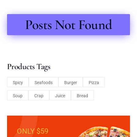
Posts Not Found
Products Tags
Spicy
Seafoods
Burger
Pizza
Soup
Crap
Juice
Bread
ONLY $59