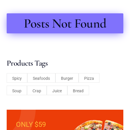
Posts Not Found
Products Tags
Spicy
Seafoods
Burger
Pizza
Soup
Crap
Juice
Bread
ONLY $59