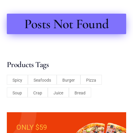
Posts Not Found
Products Tags
Spicy
Seafoods
Burger
Pizza
Soup
Crap
Juice
Bread
ONLY $59