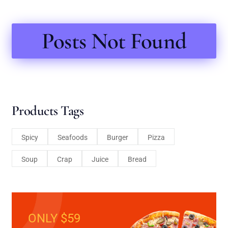
Posts Not Found
Products Tags
Spicy
Seafoods
Burger
Pizza
Soup
Crap
Juice
Bread
ONLY $59