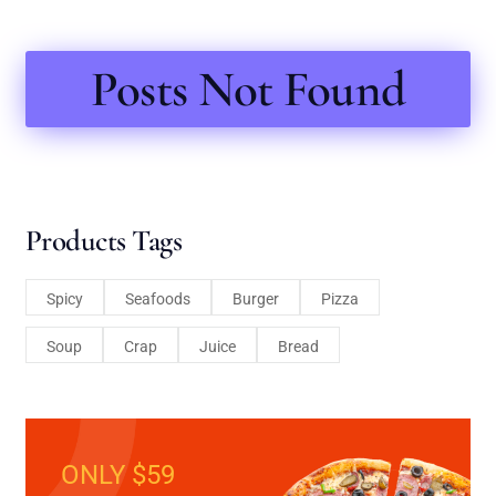
Posts Not Found
Products Tags
Spicy
Seafoods
Burger
Pizza
Soup
Crap
Juice
Bread
ONLY $59