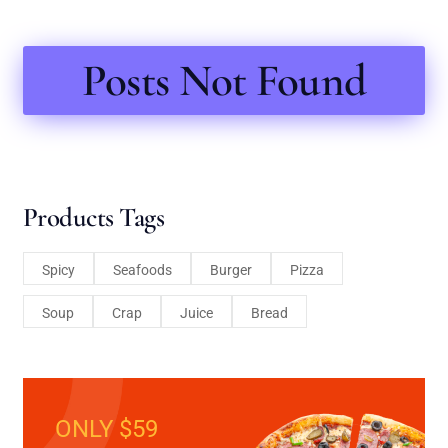
Posts Not Found
Products Tags
Spicy
Seafoods
Burger
Pizza
Soup
Crap
Juice
Bread
ONLY $59