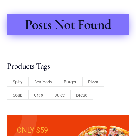
Posts Not Found
Products Tags
Spicy
Seafoods
Burger
Pizza
Soup
Crap
Juice
Bread
ONLY $59