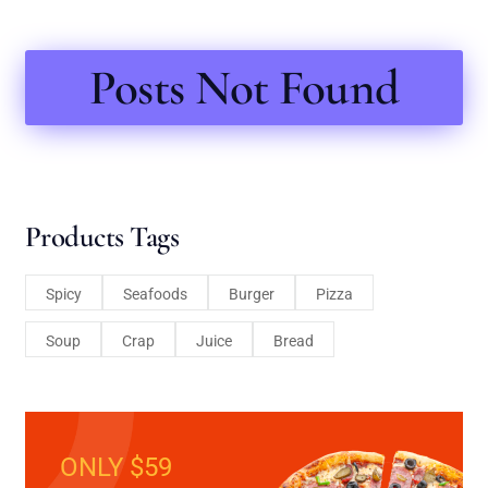
Posts Not Found
Products Tags
Spicy
Seafoods
Burger
Pizza
Soup
Crap
Juice
Bread
ONLY $59