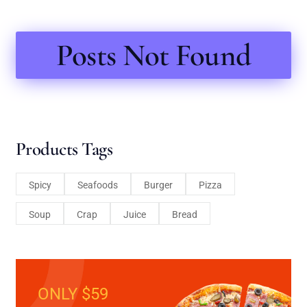
Posts Not Found
Products Tags
Spicy
Seafoods
Burger
Pizza
Soup
Crap
Juice
Bread
ONLY $59