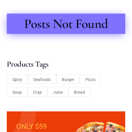
Posts Not Found
Products Tags
Spicy
Seafoods
Burger
Pizza
Soup
Crap
Juice
Bread
ONLY $59