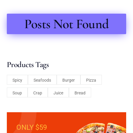
Posts Not Found
Products Tags
Spicy
Seafoods
Burger
Pizza
Soup
Crap
Juice
Bread
ONLY $59