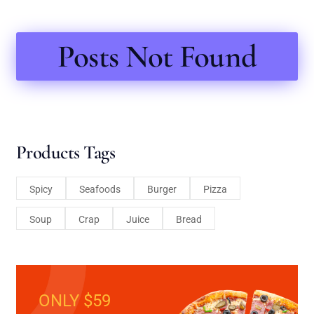
Posts Not Found
Products Tags
Spicy
Seafoods
Burger
Pizza
Soup
Crap
Juice
Bread
ONLY $59