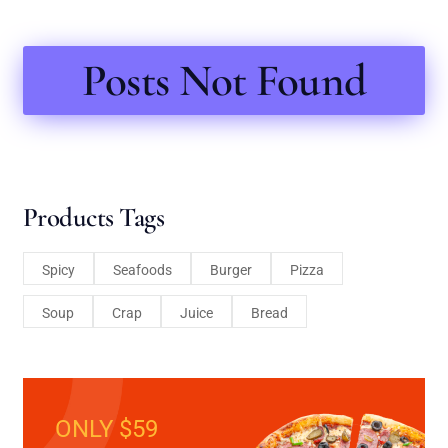
Posts Not Found
Products Tags
Spicy
Seafoods
Burger
Pizza
Soup
Crap
Juice
Bread
ONLY $59