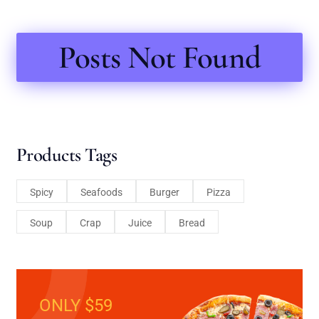
Posts Not Found
Products Tags
Spicy
Seafoods
Burger
Pizza
Soup
Crap
Juice
Bread
ONLY $59