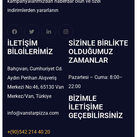
kampanyalarımızdan haberdar olun ve özel
indirimlerden yararlanın
İLETIŞIM
SIZINLE BIRLIKTE
BİLGILERIMIZ
OLDUĞUMUZ
ZAMANLAR
Bahçıvan, Cumhuriyet Cd.
Pazartesi – Cuma: 8:00–
Aydın Perihan Alışveriş
22:00
Merkezi No:46, 65130 Van
Merkez/Van, Türkiye
BIZIMLE
İLETIŞIME
info@vanstarpizza.com
GEÇEBILIRSINIZ
+(90)542 214 40 20