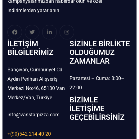
kampanyalarımızdan haberdar olun ve özel
indirimlerden yararlanın
İLETIŞIM
SIZINLE BIRLIKTE
BİLGILERIMIZ
OLDUĞUMUZ
ZAMANLAR
Bahçıvan, Cumhuriyet Cd.
Pazartesi – Cuma: 8:00–
Aydın Perihan Alışveriş
22:00
Merkezi No:46, 65130 Van
Merkez/Van, Türkiye
BIZIMLE
İLETIŞIME
info@vanstarpizza.com
GEÇEBILIRSINIZ
+(90)542 214 40 20