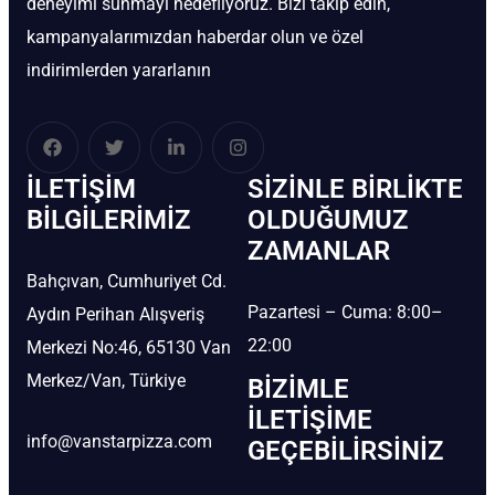
deneyimi sunmayı hedefliyoruz. Bizi takip edin,
kampanyalarımızdan haberdar olun ve özel
indirimlerden yararlanın
İLETIŞIM
SIZINLE BIRLIKTE
BİLGILERIMIZ
OLDUĞUMUZ
ZAMANLAR
Bahçıvan, Cumhuriyet Cd.
Pazartesi – Cuma: 8:00–
Aydın Perihan Alışveriş
22:00
Merkezi No:46, 65130 Van
Merkez/Van, Türkiye
BIZIMLE
İLETIŞIME
info@vanstarpizza.com
GEÇEBILIRSINIZ