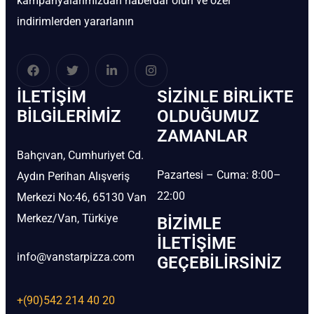
kampanyalarımızdan haberdar olun ve özel
indirimlerden yararlanın
İLETIŞIM
SIZINLE BIRLIKTE
BİLGILERIMIZ
OLDUĞUMUZ
ZAMANLAR
Bahçıvan, Cumhuriyet Cd.
Pazartesi – Cuma: 8:00–
Aydın Perihan Alışveriş
22:00
Merkezi No:46, 65130 Van
Merkez/Van, Türkiye
BIZIMLE
İLETIŞIME
info@vanstarpizza.com
GEÇEBILIRSINIZ
+(90)542 214 40 20