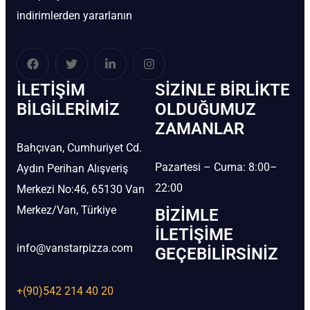
indirimlerden yararlanın
İLETIŞIM
SIZINLE BIRLIKTE
BİLGILERIMIZ
OLDUĞUMUZ
ZAMANLAR
Bahçıvan, Cumhuriyet Cd.
Pazartesi – Cuma: 8:00–
Aydın Perihan Alışveriş
22:00
Merkezi No:46, 65130 Van
Merkez/Van, Türkiye
BIZIMLE
İLETIŞIME
info@vanstarpizza.com
GEÇEBILIRSINIZ
+(90)542 214 40 20