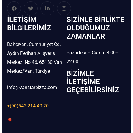
İLETIŞIM
SIZINLE BIRLIKTE
BİLGILERIMIZ
OLDUĞUMUZ
ZAMANLAR
Bahçıvan, Cumhuriyet Cd.
Pazartesi – Cuma: 8:00–
Aydın Perihan Alışveriş
22:00
Merkezi No:46, 65130 Van
Merkez/Van, Türkiye
BIZIMLE
İLETIŞIME
info@vanstarpizza.com
GEÇEBILIRSINIZ
+(90)542 214 40 20