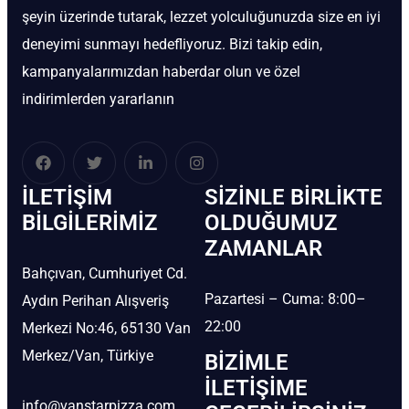
şeyin üzerinde tutarak, lezzet yolculuğunuzda size en iyi
deneyimi sunmayı hedefliyoruz. Bizi takip edin,
kampanyalarımızdan haberdar olun ve özel
indirimlerden yararlanın
İLETIŞIM
SIZINLE BIRLIKTE
BİLGILERIMIZ
OLDUĞUMUZ
ZAMANLAR
Bahçıvan, Cumhuriyet Cd.
Pazartesi – Cuma: 8:00–
Aydın Perihan Alışveriş
22:00
Merkezi No:46, 65130 Van
Merkez/Van, Türkiye
BIZIMLE
İLETIŞIME
info@vanstarpizza.com