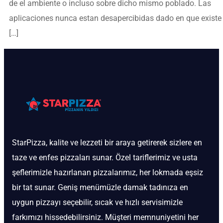
de el ambiente o incluso sobre dicho mismo poblado. Las
aplicaciones nunca estan desapercibidas dado en que existe
[…]
StarPizza, kalite ve lezzeti bir araya getirerek sizlere en
taze ve enfes pizzaları sunar. Özel tariflerimiz ve usta
şeflerimizle hazırlanan pizzalarımız, her lokmada eşsiz
bir tat sunar. Geniş menümüzle damak tadınıza en
uygun pizzayı seçebilir, sıcak ve hızlı servisimizle
farkımızı hissedebilirsiniz. Müşteri memnuniyetini her